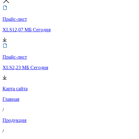
Прайс-лист
XLS
12,07 МБ
Сегодня
Прайс-лист
XLS
2,23 МБ
Сегодня
Карта сайта
Главная
/
Продукция
/