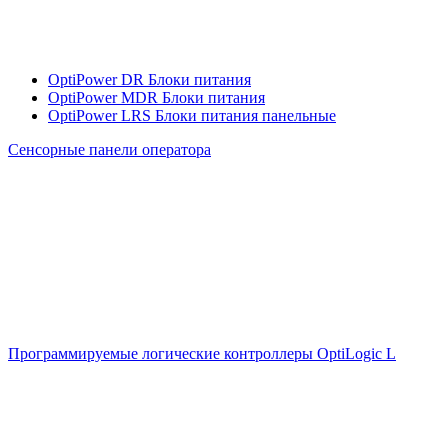
OptiPower DR Блоки питания
OptiPower MDR Блоки питания
OptiPower LRS Блоки питания панельные
Сенсорные панели оператора
Программируемые логические контроллеры OptiLogic L