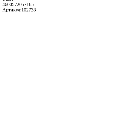
4600572057165
Артикул:
102738