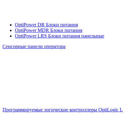
OptiPower DR Блоки питания
OptiPower MDR Блоки питания
OptiPower LRS Блоки питания панельные
Сенсорные панели оператора
Программируемые логические контроллеры OptiLogic L