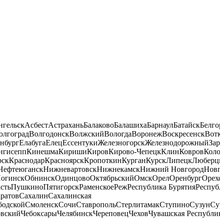
нгельск
Асбест
Астрахань
Балаково
Балашиха
Барнаул
Батайск
Белго
олгоград
Волгодонск
Волжский
Вологда
Воронеж
Воскресенск
Вот
нбург
Елабуга
Елец
Ессентуки
Железногорск
Железнодорожный
За
нгисепп
Кинешма
Кириши
Киров
Кирово-Чепецк
Клин
Ковров
Кол
рск
Краснодар
Красноярск
Кропоткин
Курган
Курск
Липецк
Люберц
Нефтеюганск
Нижневартовск
Нижнекамск
Нижний Новгород
Новг
огинск
Обнинск
Одинцово
Октябрьский
Омск
Орел
Оренбург
Орех
сть
Пушкино
Пятигорск
Раменское
Реж
Республика Бурятия
Респуб
ратов
Сахалин
Сахалинская
бодской
Смоленск
Сочи
Ставрополь
Стерлитамак
Ступино
Сузун
Су
овский
Чебоксары
Челябинск
Череповец
Чехов
Чувашская Республи