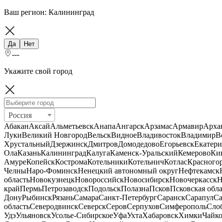
Ваш регион:
Калининград
Да
Нет
---
Укажите свой город
Россия
Абакан
Аксай
Альметьевск
Анапа
Ангарск
Арзамас
Армавир
Арха
Луки
Великий Новгород
Вельск
Видное
Владивосток
Владимир
В
Хрустальный
Дзержинск
Дмитров
Домодедово
Егорьевск
Екатери
Ола
Казань
Калининград
Калуга
Каменск-Уральский
Кемерово
Ки
Амуре
Копейск
Кострома
Котельники
Котельнич
Котлас
Красного
Челны
Наро-Фоминск
Ненецкий автономный округ
Нефтекамск
область
Новокузнецк
Новороссийск
Новосибирск
Новочеркасск
Н
край
Пермь
Петрозаводск
Подольск
Полазна
Псков
Псковская обла
Дону
Рыбинск
Рязань
Самара
Санкт-Петербург
Саранск
Сарапул
Са
область
Северодвинск
Северск
Серов
Серпухов
Симферополь
Сло
Удэ
Ульяновск
Усолье-Сибирское
Уфа
Ухта
Хабаровск
Химки
Чайк