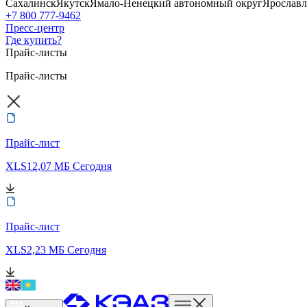
Сахалинск
Якутск
Ямало-Ненецкий автономный округ
Ярославл
+7 800 777-9462
Пресс-центр
Где купить?
Прайс-листы
Прайс-листы
Прайс-лист
XLS
12,07 МБ
Сегодня
Прайс-лист
XLS
2,23 МБ
Сегодня