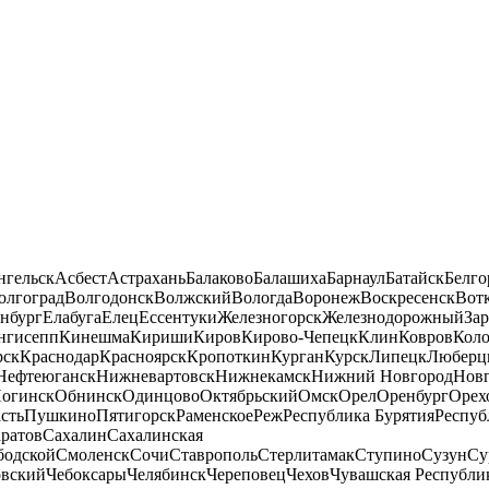
нгельск
Асбест
Астрахань
Балаково
Балашиха
Барнаул
Батайск
Белго
олгоград
Волгодонск
Волжский
Вологда
Воронеж
Воскресенск
Вот
нбург
Елабуга
Елец
Ессентуки
Железногорск
Железнодорожный
За
нгисепп
Кинешма
Кириши
Киров
Кирово-Чепецк
Клин
Ковров
Кол
рск
Краснодар
Красноярск
Кропоткин
Курган
Курск
Липецк
Люберц
Нефтеюганск
Нижневартовск
Нижнекамск
Нижний Новгород
Новг
огинск
Обнинск
Одинцово
Октябрьский
Омск
Орел
Оренбург
Орех
сть
Пушкино
Пятигорск
Раменское
Реж
Республика Бурятия
Респуб
ратов
Сахалин
Сахалинская
бодской
Смоленск
Сочи
Ставрополь
Стерлитамак
Ступино
Сузун
Су
овский
Чебоксары
Челябинск
Череповец
Чехов
Чувашская Республи