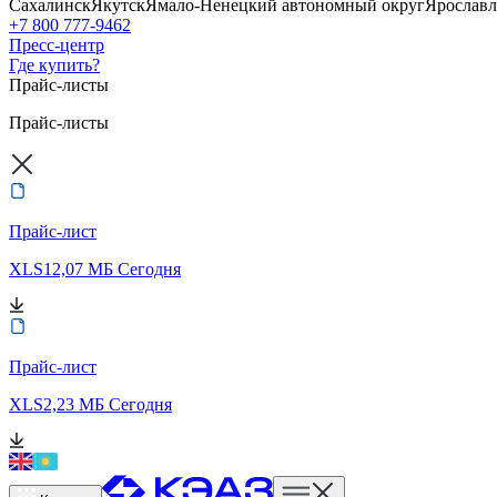
Сахалинск
Якутск
Ямало-Ненецкий автономный округ
Ярославл
+7 800 777-9462
Пресс-центр
Где купить?
Прайс-листы
Прайс-листы
Прайс-лист
XLS
12,07 МБ
Сегодня
Прайс-лист
XLS
2,23 МБ
Сегодня