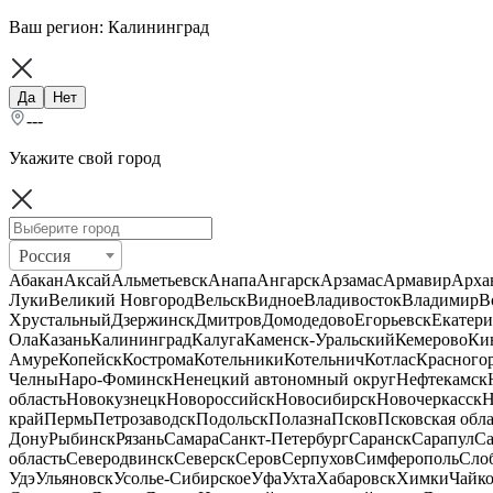
Ваш регион:
Калининград
Да
Нет
---
Укажите свой город
Россия
Абакан
Аксай
Альметьевск
Анапа
Ангарск
Арзамас
Армавир
Арха
Луки
Великий Новгород
Вельск
Видное
Владивосток
Владимир
В
Хрустальный
Дзержинск
Дмитров
Домодедово
Егорьевск
Екатери
Ола
Казань
Калининград
Калуга
Каменск-Уральский
Кемерово
Ки
Амуре
Копейск
Кострома
Котельники
Котельнич
Котлас
Красного
Челны
Наро-Фоминск
Ненецкий автономный округ
Нефтекамск
область
Новокузнецк
Новороссийск
Новосибирск
Новочеркасск
Н
край
Пермь
Петрозаводск
Подольск
Полазна
Псков
Псковская обла
Дону
Рыбинск
Рязань
Самара
Санкт-Петербург
Саранск
Сарапул
Са
область
Северодвинск
Северск
Серов
Серпухов
Симферополь
Сло
Удэ
Ульяновск
Усолье-Сибирское
Уфа
Ухта
Хабаровск
Химки
Чайк