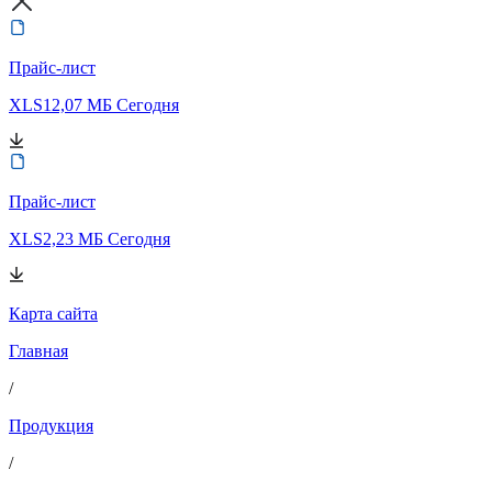
Прайс-лист
XLS
12,07 МБ
Сегодня
Прайс-лист
XLS
2,23 МБ
Сегодня
Карта сайта
Главная
/
Продукция
/