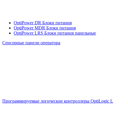
OptiPower DR Блоки питания
OptiPower MDR Блоки питания
OptiPower LRS Блоки питания панельные
Сенсорные панели оператора
Программируемые логические контроллеры OptiLogic L