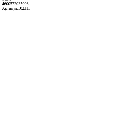
4600572035996
Артикул:
102311