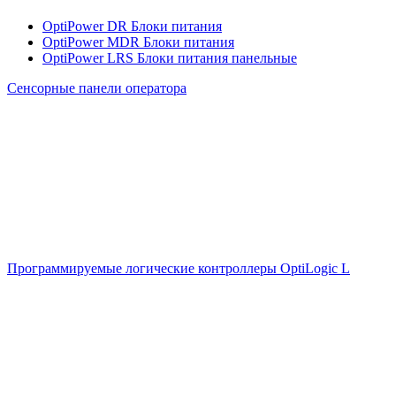
OptiPower DR Блоки питания
OptiPower MDR Блоки питания
OptiPower LRS Блоки питания панельные
Сенсорные панели оператора
Программируемые логические контроллеры OptiLogic L