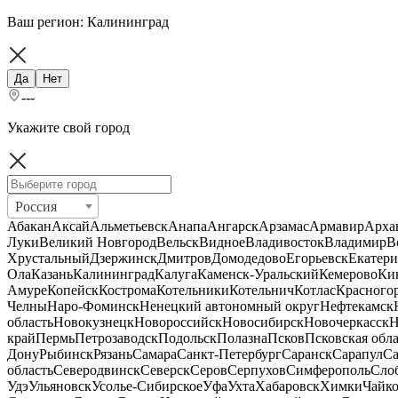
Ваш регион:
Калининград
Да
Нет
---
Укажите свой город
Россия
Абакан
Аксай
Альметьевск
Анапа
Ангарск
Арзамас
Армавир
Арха
Луки
Великий Новгород
Вельск
Видное
Владивосток
Владимир
В
Хрустальный
Дзержинск
Дмитров
Домодедово
Егорьевск
Екатери
Ола
Казань
Калининград
Калуга
Каменск-Уральский
Кемерово
Ки
Амуре
Копейск
Кострома
Котельники
Котельнич
Котлас
Красного
Челны
Наро-Фоминск
Ненецкий автономный округ
Нефтекамск
область
Новокузнецк
Новороссийск
Новосибирск
Новочеркасск
Н
край
Пермь
Петрозаводск
Подольск
Полазна
Псков
Псковская обла
Дону
Рыбинск
Рязань
Самара
Санкт-Петербург
Саранск
Сарапул
Са
область
Северодвинск
Северск
Серов
Серпухов
Симферополь
Сло
Удэ
Ульяновск
Усолье-Сибирское
Уфа
Ухта
Хабаровск
Химки
Чайк