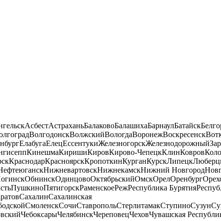
нгельск
Асбест
Астрахань
Балаково
Балашиха
Барнаул
Батайск
Белго
олгоград
Волгодонск
Волжский
Вологда
Воронеж
Воскресенск
Вот
нбург
Елабуга
Елец
Ессентуки
Железногорск
Железнодорожный
За
нгисепп
Кинешма
Кириши
Киров
Кирово-Чепецк
Клин
Ковров
Кол
рск
Краснодар
Красноярск
Кропоткин
Курган
Курск
Липецк
Люберц
Нефтеюганск
Нижневартовск
Нижнекамск
Нижний Новгород
Новг
огинск
Обнинск
Одинцово
Октябрьский
Омск
Орел
Оренбург
Орех
сть
Пушкино
Пятигорск
Раменское
Реж
Республика Бурятия
Респуб
ратов
Сахалин
Сахалинская
бодской
Смоленск
Сочи
Ставрополь
Стерлитамак
Ступино
Сузун
Су
овский
Чебоксары
Челябинск
Череповец
Чехов
Чувашская Республи