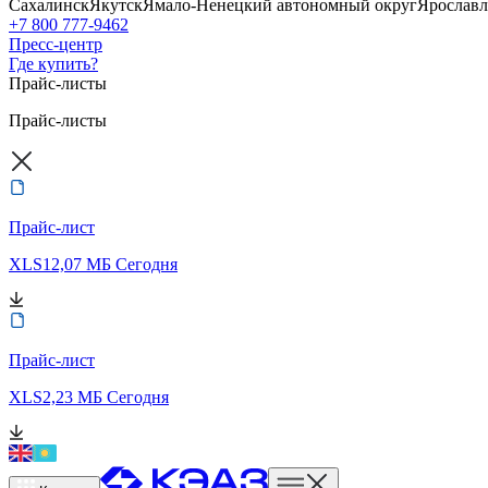
Сахалинск
Якутск
Ямало-Ненецкий автономный округ
Ярославл
+7 800 777-9462
Пресс-центр
Где купить?
Прайс-листы
Прайс-листы
Прайс-лист
XLS
12,07 МБ
Сегодня
Прайс-лист
XLS
2,23 МБ
Сегодня