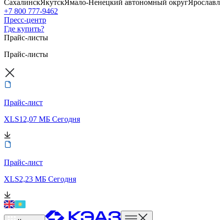
Сахалинск
Якутск
Ямало-Ненецкий автономный округ
Ярославл
+7 800 777-9462
Пресс-центр
Где купить?
Прайс-листы
Прайс-листы
Прайс-лист
XLS
12,07 МБ
Сегодня
Прайс-лист
XLS
2,23 МБ
Сегодня