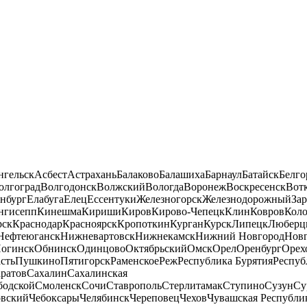
нгельск
Асбест
Астрахань
Балаково
Балашиха
Барнаул
Батайск
Белго
олгоград
Волгодонск
Волжский
Вологда
Воронеж
Воскресенск
Вот
нбург
Елабуга
Елец
Ессентуки
Железногорск
Железнодорожный
За
нгисепп
Кинешма
Кириши
Киров
Кирово-Чепецк
Клин
Ковров
Кол
рск
Краснодар
Красноярск
Кропоткин
Курган
Курск
Липецк
Люберц
Нефтеюганск
Нижневартовск
Нижнекамск
Нижний Новгород
Новг
огинск
Обнинск
Одинцово
Октябрьский
Омск
Орел
Оренбург
Орех
сть
Пушкино
Пятигорск
Раменское
Реж
Республика Бурятия
Респуб
ратов
Сахалин
Сахалинская
бодской
Смоленск
Сочи
Ставрополь
Стерлитамак
Ступино
Сузун
Су
овский
Чебоксары
Челябинск
Череповец
Чехов
Чувашская Республи