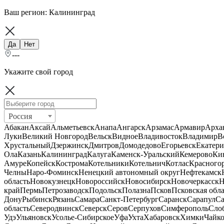
Ваш регион:
Калининград
Да
Нет
---
Укажите свой город
Россия
Абакан
Аксай
Альметьевск
Анапа
Ангарск
Арзамас
Армавир
Арха
Луки
Великий Новгород
Вельск
Видное
Владивосток
Владимир
В
Хрустальный
Дзержинск
Дмитров
Домодедово
Егорьевск
Екатери
Ола
Казань
Калининград
Калуга
Каменск-Уральский
Кемерово
Ки
Амуре
Копейск
Кострома
Котельники
Котельнич
Котлас
Красного
Челны
Наро-Фоминск
Ненецкий автономный округ
Нефтекамск
область
Новокузнецк
Новороссийск
Новосибирск
Новочеркасск
Н
край
Пермь
Петрозаводск
Подольск
Полазна
Псков
Псковская обла
Дону
Рыбинск
Рязань
Самара
Санкт-Петербург
Саранск
Сарапул
Са
область
Северодвинск
Северск
Серов
Серпухов
Симферополь
Сло
Удэ
Ульяновск
Усолье-Сибирское
Уфа
Ухта
Хабаровск
Химки
Чайк