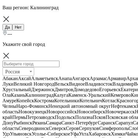
Ваш регион:
Калининград
Да
Нет
---
Укажите свой город
Россия
Абакан
Аксай
Альметьевск
Анапа
Ангарск
Арзамас
Армавир
Арха
Луки
Великий Новгород
Вельск
Видное
Владивосток
Владимир
В
Хрустальный
Дзержинск
Дмитров
Домодедово
Егорьевск
Екатери
Ола
Казань
Калининград
Калуга
Каменск-Уральский
Кемерово
Ки
Амуре
Копейск
Кострома
Котельники
Котельнич
Котлас
Красного
Челны
Наро-Фоминск
Ненецкий автономный округ
Нефтекамск
область
Новокузнецк
Новороссийск
Новосибирск
Новочеркасск
Н
край
Пермь
Петрозаводск
Подольск
Полазна
Псков
Псковская обла
Дону
Рыбинск
Рязань
Самара
Санкт-Петербург
Саранск
Сарапул
Са
область
Северодвинск
Северск
Серов
Серпухов
Симферополь
Сло
Удэ
Ульяновск
Усолье-Сибирское
Уфа
Ухта
Хабаровск
Химки
Чайк