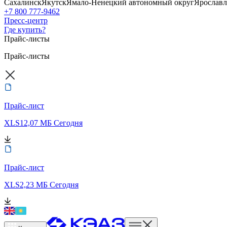
Сахалинск
Якутск
Ямало-Ненецкий автономный округ
Ярославл
+7 800 777-9462
Пресс-центр
Где купить?
Прайс-листы
Прайс-листы
Прайс-лист
XLS
12,07 МБ
Сегодня
Прайс-лист
XLS
2,23 МБ
Сегодня