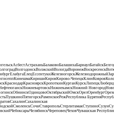
нгельск
Асбест
Астрахань
Балаково
Балашиха
Барнаул
Батайск
Белго
олгоград
Волгодонск
Волжский
Вологда
Воронеж
Воскресенск
Вот
нбург
Елабуга
Елец
Ессентуки
Железногорск
Железнодорожный
За
нгисепп
Кинешма
Кириши
Киров
Кирово-Чепецк
Клин
Ковров
Кол
рск
Краснодар
Красноярск
Кропоткин
Курган
Курск
Липецк
Люберц
Нефтеюганск
Нижневартовск
Нижнекамск
Нижний Новгород
Новг
огинск
Обнинск
Одинцово
Октябрьский
Омск
Орел
Оренбург
Орех
сть
Пушкино
Пятигорск
Раменское
Реж
Республика Бурятия
Респуб
ратов
Сахалин
Сахалинская
бодской
Смоленск
Сочи
Ставрополь
Стерлитамак
Ступино
Сузун
Су
овский
Чебоксары
Челябинск
Череповец
Чехов
Чувашская Республи