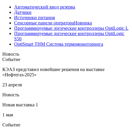
Автоматический ввод резерва
Датчики
Источники питания
Сенсорные панели оператора
Новинка
Программируемые логические контроллеры OptiLogic L
Программируемые логические контроллеры OptiLogic
S50
OptiSmart THM Система термомониторинга
Новость
Событие
КЭАЗ представил новейшие решения на выставке
«Нефтегаз-2025»
23 апреля
Новость
Новая выставка 1
1 мая
Событие