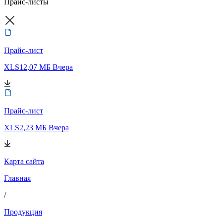
Прайс-листы
Прайс-лист
XLS
12,07 МБ
Вчера
Прайс-лист
XLS
2,23 МБ
Вчера
Карта сайта
Главная
/
Продукция