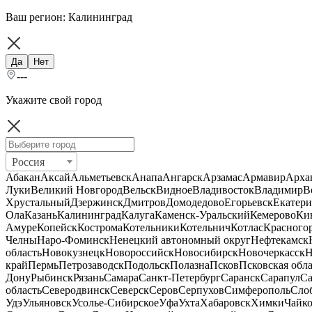
Ваш регион:
Калининград
Да
Нет
---
Укажите свой город
Россия
Абакан
Аксай
Альметьевск
Анапа
Ангарск
Арзамас
Армавир
Арха
Луки
Великий Новгород
Вельск
Видное
Владивосток
Владимир
В
Хрустальный
Дзержинск
Дмитров
Домодедово
Егорьевск
Екатери
Ола
Казань
Калининград
Калуга
Каменск-Уральский
Кемерово
Ки
Амуре
Копейск
Кострома
Котельники
Котельнич
Котлас
Красного
Челны
Наро-Фоминск
Ненецкий автономный округ
Нефтекамск
область
Новокузнецк
Новороссийск
Новосибирск
Новочеркасск
Н
край
Пермь
Петрозаводск
Подольск
Полазна
Псков
Псковская обла
Дону
Рыбинск
Рязань
Самара
Санкт-Петербург
Саранск
Сарапул
Са
область
Северодвинск
Северск
Серов
Серпухов
Симферополь
Сло
Удэ
Ульяновск
Усолье-Сибирское
Уфа
Ухта
Хабаровск
Химки
Чайк