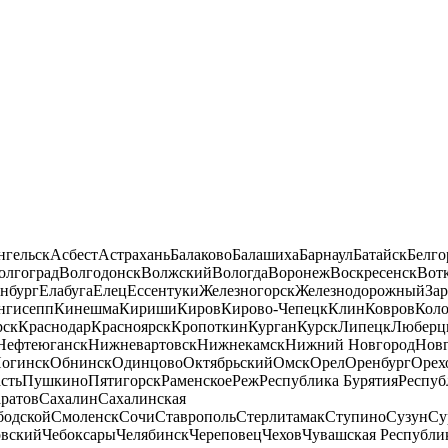
нгельск
Асбест
Астрахань
Балаково
Балашиха
Барнаул
Батайск
Белго
олгоград
Волгодонск
Волжский
Вологда
Воронеж
Воскресенск
Вот
нбург
Елабуга
Елец
Ессентуки
Железногорск
Железнодорожный
За
нгисепп
Кинешма
Кириши
Киров
Кирово-Чепецк
Клин
Ковров
Кол
рск
Краснодар
Красноярск
Кропоткин
Курган
Курск
Липецк
Люберц
Нефтеюганск
Нижневартовск
Нижнекамск
Нижний Новгород
Новг
огинск
Обнинск
Одинцово
Октябрьский
Омск
Орел
Оренбург
Орех
сть
Пушкино
Пятигорск
Раменское
Реж
Республика Бурятия
Респуб
ратов
Сахалин
Сахалинская
бодской
Смоленск
Сочи
Ставрополь
Стерлитамак
Ступино
Сузун
Су
овский
Чебоксары
Челябинск
Череповец
Чехов
Чувашская Республи