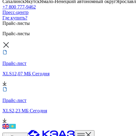
Сахалинск
Якутск
Ямало-Ненецкий автономный округ
Ярославл
+7 800 777-9462
Пресс-центр
Где купить?
Прайс-листы
Прайс-листы
Прайс-лист
XLS
12,07 МБ
Сегодня
Прайс-лист
XLS
2,23 МБ
Сегодня