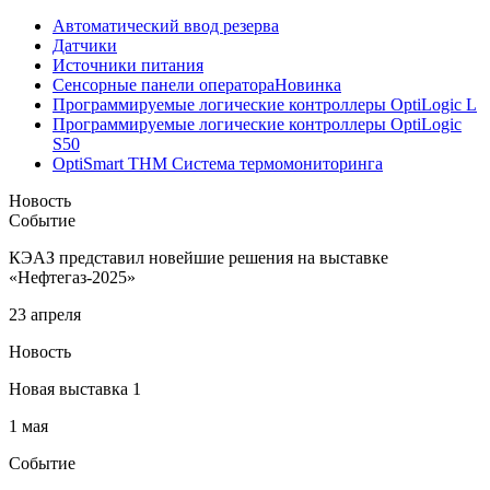
Автоматический ввод резерва
Датчики
Источники питания
Сенсорные панели оператора
Новинка
Программируемые логические контроллеры OptiLogic L
Программируемые логические контроллеры OptiLogic
S50
OptiSmart THM Система термомониторинга
Новость
Событие
КЭАЗ представил новейшие решения на выставке
«Нефтегаз-2025»
23 апреля
Новость
Новая выставка 1
1 мая
Событие