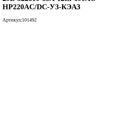
НР220AC/DC-У3-КЭАЗ
Артикул:
101492