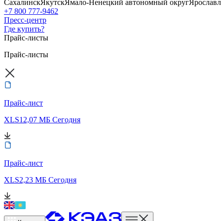
Сахалинск
Якутск
Ямало-Ненецкий автономный округ
Ярославл
+7 800 777-9462
Пресс-центр
Где купить?
Прайс-листы
Прайс-листы
Прайс-лист
XLS
12,07 МБ
Сегодня
Прайс-лист
XLS
2,23 МБ
Сегодня