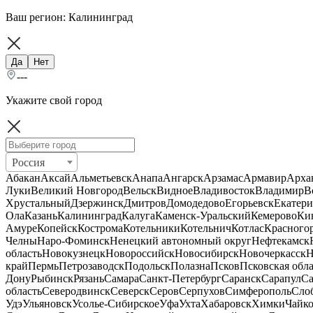
Ваш регион:
Калининград
Да
Нет
---
Укажите свой город
Россия
Абакан
Аксай
Альметьевск
Анапа
Ангарск
Арзамас
Армавир
Арха
Луки
Великий Новгород
Вельск
Видное
Владивосток
Владимир
В
Хрустальный
Дзержинск
Дмитров
Домодедово
Егорьевск
Екатери
Ола
Казань
Калининград
Калуга
Каменск-Уральский
Кемерово
Ки
Амуре
Копейск
Кострома
Котельники
Котельнич
Котлас
Красного
Челны
Наро-Фоминск
Ненецкий автономный округ
Нефтекамск
область
Новокузнецк
Новороссийск
Новосибирск
Новочеркасск
Н
край
Пермь
Петрозаводск
Подольск
Полазна
Псков
Псковская обла
Дону
Рыбинск
Рязань
Самара
Санкт-Петербург
Саранск
Сарапул
Са
область
Северодвинск
Северск
Серов
Серпухов
Симферополь
Сло
Удэ
Ульяновск
Усолье-Сибирское
Уфа
Ухта
Хабаровск
Химки
Чайк