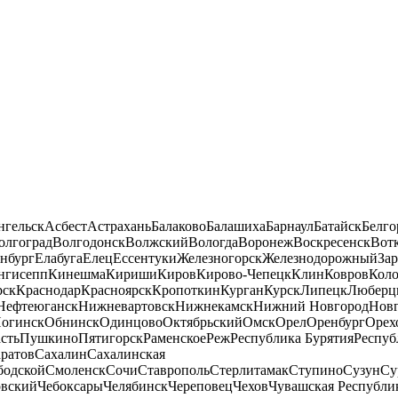
нгельск
Асбест
Астрахань
Балаково
Балашиха
Барнаул
Батайск
Белго
олгоград
Волгодонск
Волжский
Вологда
Воронеж
Воскресенск
Вот
нбург
Елабуга
Елец
Ессентуки
Железногорск
Железнодорожный
За
нгисепп
Кинешма
Кириши
Киров
Кирово-Чепецк
Клин
Ковров
Кол
рск
Краснодар
Красноярск
Кропоткин
Курган
Курск
Липецк
Люберц
Нефтеюганск
Нижневартовск
Нижнекамск
Нижний Новгород
Новг
огинск
Обнинск
Одинцово
Октябрьский
Омск
Орел
Оренбург
Орех
сть
Пушкино
Пятигорск
Раменское
Реж
Республика Бурятия
Респуб
ратов
Сахалин
Сахалинская
бодской
Смоленск
Сочи
Ставрополь
Стерлитамак
Ступино
Сузун
Су
овский
Чебоксары
Челябинск
Череповец
Чехов
Чувашская Республи