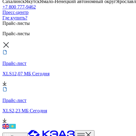
Сахалинск
Якутск
Ямало-Ненецкий автономный округ
Ярославл
+7 800 777-9462
Пресс-центр
Где купить?
Прайс-листы
Прайс-листы
Прайс-лист
XLS
12,07 МБ
Сегодня
Прайс-лист
XLS
2,23 МБ
Сегодня