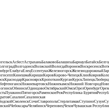
нгельск
Асбест
Астрахань
Балаково
Балашиха
Барнаул
Батайск
Белго
олгоград
Волгодонск
Волжский
Вологда
Воронеж
Воскресенск
Вот
нбург
Елабуга
Елец
Ессентуки
Железногорск
Железнодорожный
За
нгисепп
Кинешма
Кириши
Киров
Кирово-Чепецк
Клин
Ковров
Кол
рск
Краснодар
Красноярск
Кропоткин
Курган
Курск
Липецк
Люберц
Нефтеюганск
Нижневартовск
Нижнекамск
Нижний Новгород
Новг
огинск
Обнинск
Одинцово
Октябрьский
Омск
Орел
Оренбург
Орех
сть
Пушкино
Пятигорск
Раменское
Реж
Республика Бурятия
Респуб
ратов
Сахалин
Сахалинская
бодской
Смоленск
Сочи
Ставрополь
Стерлитамак
Ступино
Сузун
Су
овский
Чебоксары
Челябинск
Череповец
Чехов
Чувашская Республи