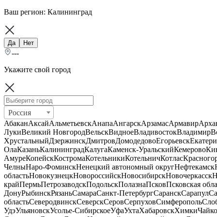
Ваш регион:
Калининград
Да
Нет
---
Укажите свой город
Россия
Абакан
Аксай
Альметьевск
Анапа
Ангарск
Арзамас
Армавир
Арха
Луки
Великий Новгород
Вельск
Видное
Владивосток
Владимир
В
Хрустальный
Дзержинск
Дмитров
Домодедово
Егорьевск
Екатери
Ола
Казань
Калининград
Калуга
Каменск-Уральский
Кемерово
Ки
Амуре
Копейск
Кострома
Котельники
Котельнич
Котлас
Красного
Челны
Наро-Фоминск
Ненецкий автономный округ
Нефтекамск
область
Новокузнецк
Новороссийск
Новосибирск
Новочеркасск
Н
край
Пермь
Петрозаводск
Подольск
Полазна
Псков
Псковская обла
Дону
Рыбинск
Рязань
Самара
Санкт-Петербург
Саранск
Сарапул
Са
область
Северодвинск
Северск
Серов
Серпухов
Симферополь
Сло
Удэ
Ульяновск
Усолье-Сибирское
Уфа
Ухта
Хабаровск
Химки
Чайк