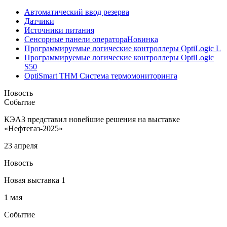
Автоматический ввод резерва
Датчики
Источники питания
Сенсорные панели оператора
Новинка
Программируемые логические контроллеры OptiLogic L
Программируемые логические контроллеры OptiLogic
S50
OptiSmart THM Система термомониторинга
Новость
Событие
КЭАЗ представил новейшие решения на выставке
«Нефтегаз-2025»
23 апреля
Новость
Новая выставка 1
1 мая
Событие