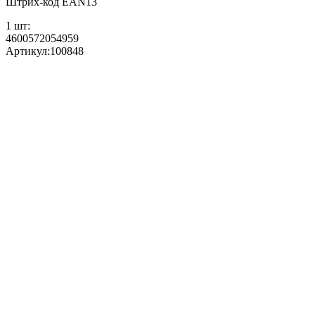
Штрих-код EAN13
1 шт:
4600572054959
Артикул:
100848