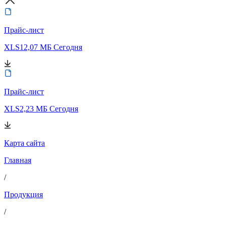
Прайс-лист
XLS
12,07 МБ
Сегодня
Прайс-лист
XLS
2,23 МБ
Сегодня
Карта сайта
Главная
/
Продукция
/