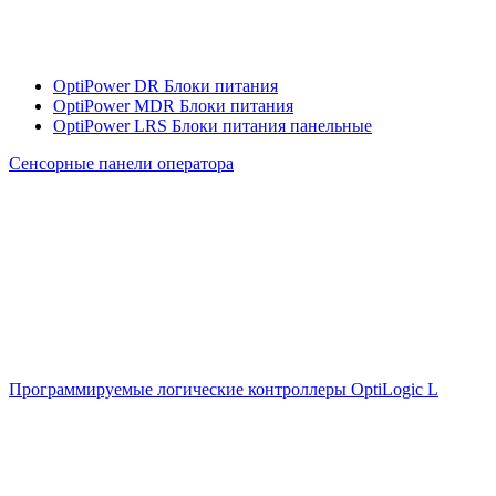
OptiPower DR Блоки питания
OptiPower MDR Блоки питания
OptiPower LRS Блоки питания панельные
Сенсорные панели оператора
Программируемые логические контроллеры OptiLogic L