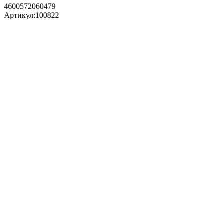
4600572060479
Артикул:
100822