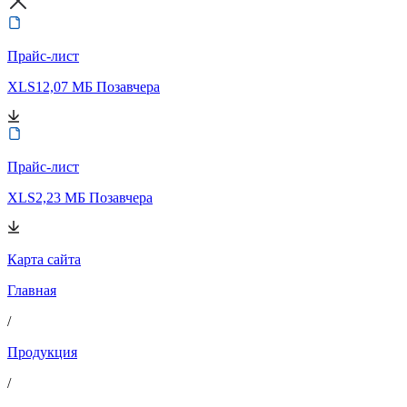
Прайс-лист
XLS
12,07 МБ
Позавчера
Прайс-лист
XLS
2,23 МБ
Позавчера
Карта сайта
Главная
/
Продукция
/