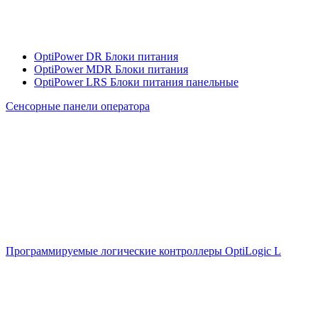
OptiPower DR Блоки питания
OptiPower MDR Блоки питания
OptiPower LRS Блоки питания панельные
Сенсорные панели оператора
Программируемые логические контроллеры OptiLogic L