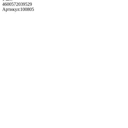
4600572039529
Артикул:
100805