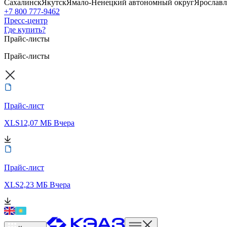
Сахалинск
Якутск
Ямало-Ненецкий автономный округ
Ярославл
+7 800 777-9462
Пресс-центр
Где купить?
Прайс-листы
Прайс-листы
Прайс-лист
XLS
12,07 МБ
Вчера
Прайс-лист
XLS
2,23 МБ
Вчера