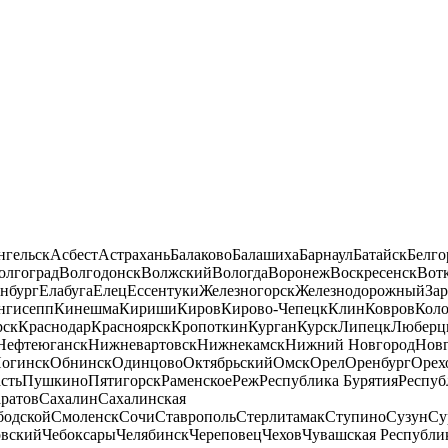
нгельск
Асбест
Астрахань
Балаково
Балашиха
Барнаул
Батайск
Белго
олгоград
Волгодонск
Волжский
Вологда
Воронеж
Воскресенск
Вот
нбург
Елабуга
Елец
Ессентуки
Железногорск
Железнодорожный
За
нгисепп
Кинешма
Кириши
Киров
Кирово-Чепецк
Клин
Ковров
Кол
рск
Краснодар
Красноярск
Кропоткин
Курган
Курск
Липецк
Люберц
Нефтеюганск
Нижневартовск
Нижнекамск
Нижний Новгород
Новг
огинск
Обнинск
Одинцово
Октябрьский
Омск
Орел
Оренбург
Орех
сть
Пушкино
Пятигорск
Раменское
Реж
Республика Бурятия
Респуб
ратов
Сахалин
Сахалинская
бодской
Смоленск
Сочи
Ставрополь
Стерлитамак
Ступино
Сузун
Су
овский
Чебоксары
Челябинск
Череповец
Чехов
Чувашская Республи