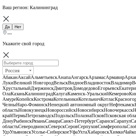
Ваш регион:
Калининград
Да
Нет
---
Укажите свой город
Россия
Абакан
Аксай
Альметьевск
Анапа
Ангарск
Арзамас
Армавир
Арха
Луки
Великий Новгород
Вельск
Видное
Владивосток
Владимир
В
Хрустальный
Дзержинск
Дмитров
Домодедово
Егорьевск
Екатери
Ола
Казань
Калининград
Калуга
Каменск-Уральский
Кемерово
Ки
Амуре
Копейск
Кострома
Котельники
Котельнич
Котлас
Красного
Челны
Наро-Фоминск
Ненецкий автономный округ
Нефтекамск
область
Новокузнецк
Новороссийск
Новосибирск
Новочеркасск
Н
край
Пермь
Петрозаводск
Подольск
Полазна
Псков
Псковская обла
Дону
Рыбинск
Рязань
Самара
Санкт-Петербург
Саранск
Сарапул
Са
область
Северодвинск
Северск
Серов
Серпухов
Симферополь
Сло
Удэ
Ульяновск
Усолье-Сибирское
Уфа
Ухта
Хабаровск
Химки
Чайк