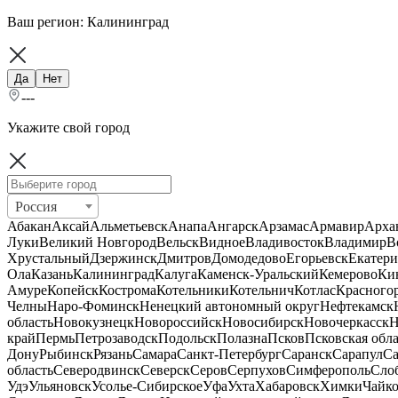
Ваш регион:
Калининград
Да
Нет
---
Укажите свой город
Россия
Абакан
Аксай
Альметьевск
Анапа
Ангарск
Арзамас
Армавир
Арха
Луки
Великий Новгород
Вельск
Видное
Владивосток
Владимир
В
Хрустальный
Дзержинск
Дмитров
Домодедово
Егорьевск
Екатери
Ола
Казань
Калининград
Калуга
Каменск-Уральский
Кемерово
Ки
Амуре
Копейск
Кострома
Котельники
Котельнич
Котлас
Красного
Челны
Наро-Фоминск
Ненецкий автономный округ
Нефтекамск
область
Новокузнецк
Новороссийск
Новосибирск
Новочеркасск
Н
край
Пермь
Петрозаводск
Подольск
Полазна
Псков
Псковская обла
Дону
Рыбинск
Рязань
Самара
Санкт-Петербург
Саранск
Сарапул
Са
область
Северодвинск
Северск
Серов
Серпухов
Симферополь
Сло
Удэ
Ульяновск
Усолье-Сибирское
Уфа
Ухта
Хабаровск
Химки
Чайк