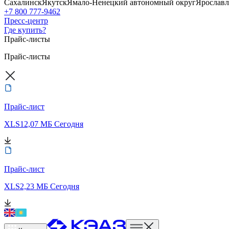
Сахалинск
Якутск
Ямало-Ненецкий автономный округ
Ярославл
+7 800 777-9462
Пресс-центр
Где купить?
Прайс-листы
Прайс-листы
Прайс-лист
XLS
12,07 МБ
Сегодня
Прайс-лист
XLS
2,23 МБ
Сегодня