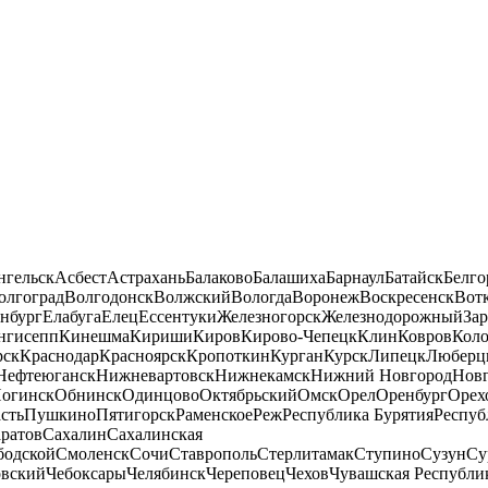
нгельск
Асбест
Астрахань
Балаково
Балашиха
Барнаул
Батайск
Белго
олгоград
Волгодонск
Волжский
Вологда
Воронеж
Воскресенск
Вот
нбург
Елабуга
Елец
Ессентуки
Железногорск
Железнодорожный
За
нгисепп
Кинешма
Кириши
Киров
Кирово-Чепецк
Клин
Ковров
Кол
рск
Краснодар
Красноярск
Кропоткин
Курган
Курск
Липецк
Люберц
Нефтеюганск
Нижневартовск
Нижнекамск
Нижний Новгород
Новг
огинск
Обнинск
Одинцово
Октябрьский
Омск
Орел
Оренбург
Орех
сть
Пушкино
Пятигорск
Раменское
Реж
Республика Бурятия
Респуб
ратов
Сахалин
Сахалинская
бодской
Смоленск
Сочи
Ставрополь
Стерлитамак
Ступино
Сузун
Су
овский
Чебоксары
Челябинск
Череповец
Чехов
Чувашская Республи