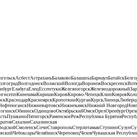
нгельск
Асбест
Астрахань
Балаково
Балашиха
Барнаул
Батайск
Белго
олгоград
Волгодонск
Волжский
Вологда
Воронеж
Воскресенск
Вот
нбург
Елабуга
Елец
Ессентуки
Железногорск
Железнодорожный
За
нгисепп
Кинешма
Кириши
Киров
Кирово-Чепецк
Клин
Ковров
Кол
рск
Краснодар
Красноярск
Кропоткин
Курган
Курск
Липецк
Люберц
Нефтеюганск
Нижневартовск
Нижнекамск
Нижний Новгород
Новг
огинск
Обнинск
Одинцово
Октябрьский
Омск
Орел
Оренбург
Орех
сть
Пушкино
Пятигорск
Раменское
Реж
Республика Бурятия
Респуб
ратов
Сахалин
Сахалинская
бодской
Смоленск
Сочи
Ставрополь
Стерлитамак
Ступино
Сузун
Су
овский
Чебоксары
Челябинск
Череповец
Чехов
Чувашская Республи