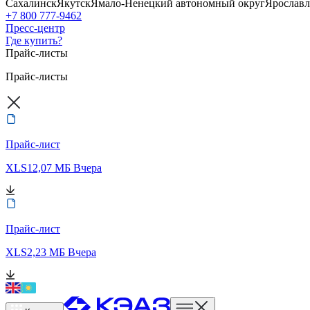
Сахалинск
Якутск
Ямало-Ненецкий автономный округ
Ярославл
+7 800 777-9462
Пресс-центр
Где купить?
Прайс-листы
Прайс-листы
Прайс-лист
XLS
12,07 МБ
Вчера
Прайс-лист
XLS
2,23 МБ
Вчера