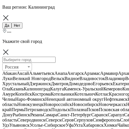
Ваш регион:
Калининград
Да
Нет
---
Укажите свой город
Россия
Абакан
Аксай
Альметьевск
Анапа
Ангарск
Арзамас
Армавир
Арха
Луки
Великий Новгород
Вельск
Видное
Владивосток
Владимир
В
Хрустальный
Дзержинск
Дмитров
Домодедово
Егорьевск
Екатери
Ола
Казань
Калининград
Калуга
Каменск-Уральский
Кемерово
Ки
Амуре
Копейск
Кострома
Котельники
Котельнич
Котлас
Красного
Челны
Наро-Фоминск
Ненецкий автономный округ
Нефтекамск
область
Новокузнецк
Новороссийск
Новосибирск
Новочеркасск
Н
край
Пермь
Петрозаводск
Подольск
Полазна
Псков
Псковская обла
Дону
Рыбинск
Рязань
Самара
Санкт-Петербург
Саранск
Сарапул
Са
область
Северодвинск
Северск
Серов
Серпухов
Симферополь
Сло
Удэ
Ульяновск
Усолье-Сибирское
Уфа
Ухта
Хабаровск
Химки
Чайк