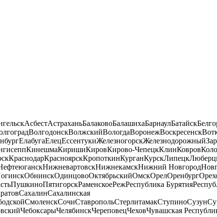
нгельск
Асбест
Астрахань
Балаково
Балашиха
Барнаул
Батайск
Белго
олгоград
Волгодонск
Волжский
Вологда
Воронеж
Воскресенск
Вот
нбург
Елабуга
Елец
Ессентуки
Железногорск
Железнодорожный
За
нгисепп
Кинешма
Кириши
Киров
Кирово-Чепецк
Клин
Ковров
Кол
рск
Краснодар
Красноярск
Кропоткин
Курган
Курск
Липецк
Люберц
Нефтеюганск
Нижневартовск
Нижнекамск
Нижний Новгород
Новг
огинск
Обнинск
Одинцово
Октябрьский
Омск
Орел
Оренбург
Орех
сть
Пушкино
Пятигорск
Раменское
Реж
Республика Бурятия
Респуб
ратов
Сахалин
Сахалинская
бодской
Смоленск
Сочи
Ставрополь
Стерлитамак
Ступино
Сузун
Су
овский
Чебоксары
Челябинск
Череповец
Чехов
Чувашская Республи