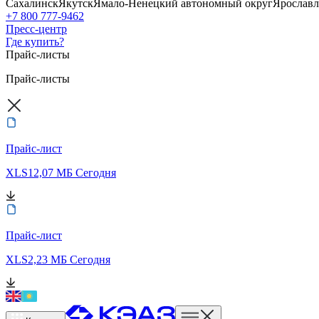
Сахалинск
Якутск
Ямало-Ненецкий автономный округ
Ярославл
+7 800 777-9462
Пресс-центр
Где купить?
Прайс-листы
Прайс-листы
Прайс-лист
XLS
12,07 МБ
Сегодня
Прайс-лист
XLS
2,23 МБ
Сегодня