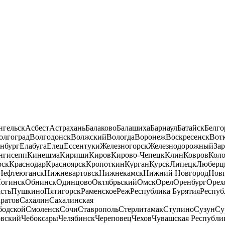
нгельск
Асбест
Астрахань
Балаково
Балашиха
Барнаул
Батайск
Белго
олгоград
Волгодонск
Волжский
Вологда
Воронеж
Воскресенск
Вот
нбург
Елабуга
Елец
Ессентуки
Железногорск
Железнодорожный
За
нгисепп
Кинешма
Кириши
Киров
Кирово-Чепецк
Клин
Ковров
Кол
рск
Краснодар
Красноярск
Кропоткин
Курган
Курск
Липецк
Люберц
Нефтеюганск
Нижневартовск
Нижнекамск
Нижний Новгород
Новг
огинск
Обнинск
Одинцово
Октябрьский
Омск
Орел
Оренбург
Орех
сть
Пушкино
Пятигорск
Раменское
Реж
Республика Бурятия
Респуб
ратов
Сахалин
Сахалинская
бодской
Смоленск
Сочи
Ставрополь
Стерлитамак
Ступино
Сузун
Су
овский
Чебоксары
Челябинск
Череповец
Чехов
Чувашская Республи