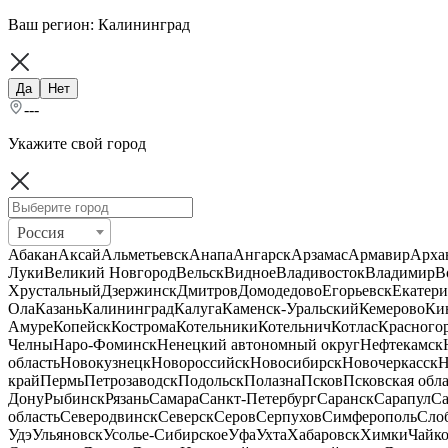
Ваш регион:
Калининград
Да
Нет
---
Укажите свой город
Россия
Абакан
Аксай
Альметьевск
Анапа
Ангарск
Арзамас
Армавир
Арха
Луки
Великий Новгород
Вельск
Видное
Владивосток
Владимир
В
Хрустальный
Дзержинск
Дмитров
Домодедово
Егорьевск
Екатери
Ола
Казань
Калининград
Калуга
Каменск-Уральский
Кемерово
Ки
Амуре
Копейск
Кострома
Котельники
Котельнич
Котлас
Красного
Челны
Наро-Фоминск
Ненецкий автономный округ
Нефтекамск
область
Новокузнецк
Новороссийск
Новосибирск
Новочеркасск
Н
край
Пермь
Петрозаводск
Подольск
Полазна
Псков
Псковская обла
Дону
Рыбинск
Рязань
Самара
Санкт-Петербург
Саранск
Сарапул
Са
область
Северодвинск
Северск
Серов
Серпухов
Симферополь
Сло
Удэ
Ульяновск
Усолье-Сибирское
Уфа
Ухта
Хабаровск
Химки
Чайк