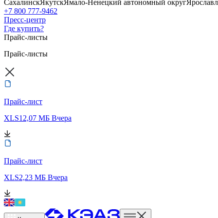
Сахалинск
Якутск
Ямало-Ненецкий автономный округ
Ярославл
+7 800 777-9462
Пресс-центр
Где купить?
Прайс-листы
Прайс-листы
Прайс-лист
XLS
12,07 МБ
Вчера
Прайс-лист
XLS
2,23 МБ
Вчера